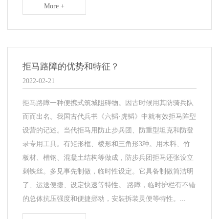
More +
拒马路障的优势和特征？
2022-02-21
拒马路障一种便携式筑城阻碍物。因古时候用其防骑兵队
而而出名。我国古代兵书《六韬·虎韬》中就有效拒马阵型
设营的记述。当代拒马用防止步兵团、防重型坦克和防登
录专用工具。有矩形框、棱形和三角形3种。用木料、竹
板材、槽钢、混凝土结构等做成，防步兵团拒马还张设立
刺铁丝。多见事先制做，临时性设定。它具备制做简洁明
了、运送便捷、设定快速等特性。 路障，临时护栏有不错
的总体抗压强度和便捷挪动，安裝拆装灵便等特性。...