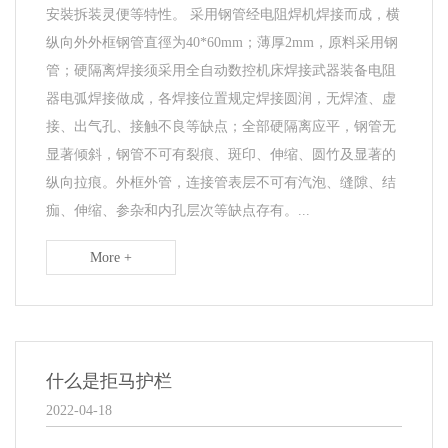
安裝拆装灵便等特性。 采用钢管经电阻焊机焊接而成，横
纵向外外框钢管直徑为40*60mm；薄厚2mm，原料采用钢
管；硬隔离焊接须采用全自动数控机床焊接武器装备电阻
器电弧焊接做成，各焊接位置规定焊接圆润，无焊渣、虚
接、出气孔、接触不良等缺点；全部硬隔离应平，钢管无
显著倾斜，钢管不可有裂痕、斑印、伸缩、圆竹及显著的
纵向拉痕。外框外管，连接管表层不可有汽泡、缝隙、结
痂、伸缩、参杂和内孔层次等缺点存有。...
More +
什么是拒马护栏
2022-04-18