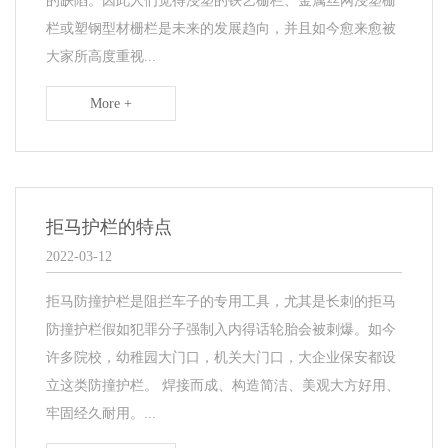
的缺陷。因此人们觉得浸塑的铁艺栅栏、金属丝网浸塑栅
栏或塑钢型材栅栏是未来的发展趋向，并且如今愈来愈被
大家所高度重视...
More +
拒马护栏的特点
2022-03-12
拒马防撞护栏是阻拦车子的专用工具，尤其是长刺的拒马
防撞护栏假如犯罪分子强制入内得话轮胎会被刺爆。如今
许多院校，幼稚园大门口，机关大门口，大企业保安都设
立这类防撞护栏。 焊接而成、构造简洁、美观大方好用、
牢固经久耐用。...