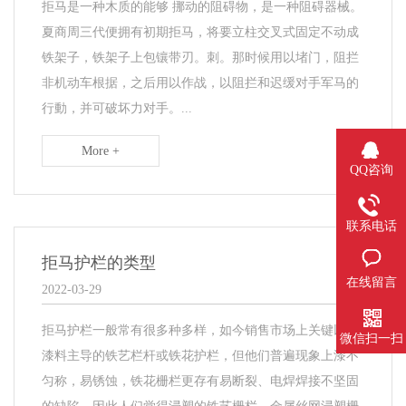
拒马是一种木质的能够 挪动的阻碍物，是一种阻碍器械。
夏商周三代便拥有初期拒马，将要立柱交叉式固定不动成
铁架子，铁架子上包镶带刃。刺。那时候用以堵门，阻拦
非机动车根据，之后用以作战，以阻拦和迟缓对手军马的
行動，并可破坏力对手。...
More +
QQ咨询
联系电话
拒马护栏的类型
在线留言
2022-03-29
​拒马护栏一般常有很多种多样，如今销售市场上关键以涂
微信扫一扫
漆料主导的铁艺栏杆或铁花护栏，但他们普遍现象上漆不
匀称，易锈蚀，铁花栅栏更存有易断裂、电焊焊接不坚固