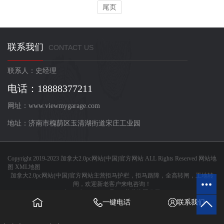
尾页
联系我们
CONTACT US
联系人：史经理
电话：18888377211
网址：www.viewmygarage.com
地址：济南市槐荫区玉清湖街道宋庄工业园
Copyright 2019-2023
加拿大2.0pc网站(中国)官方网站
ALL Rights Reserved
网站地
图
XML地图
加拿大2.0pc网站(中国)官方网站主营拒马护栏，拒马路障，全高转闸，工地转
闸，欢迎新老客户来电咨询！
鲁ICP备17020558号-1
营业执照公示
一键电话
联系我们
pc加拿大在线官网入口
|
LEDONG乐动体育·(中国)官方网站
|
乐鱼体验
|