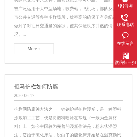
实际意义却不只这种，而功效也是不可小觑。一般的，它
QQ咨询
被广泛运用于大中型场地，收费站，飞机场，部队及其城
市公共交通等多种多样场所，效率高的确保了有关纪律，
联系电话
做到了对往日交通量的操纵，使其保证秩序井然的情
况。...
在线留言
More +
微信扫一扫
拒马护栏如何防腐
2020-06-17
护栏网防腐蚀方法之一：锌钢护栏护栏浸塑，是一种塑料
涂敷加工工艺，便是将塑料喷涂在常规（一般为金属材
料）上，如今中国较为完善的浸塑作法是：粉末状浸塑
法，它始于硫化床法，说白了的硫化床开始是在温克勒汽