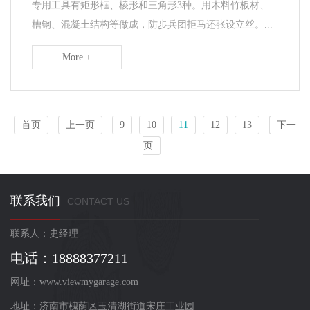
专用工具有矩形框、棱形和三角形3种。用木料竹板材、
槽钢、混凝土结构等做成，防步兵团拒马还张设立丝。...
More +
首页
上一页
9
10
11
12
13
下一
页
联系我们
CONTACT US
联系人：史经理
电话：18888377211
网址：www.viewmygarage.com
地址：济南市槐荫区玉清湖街道宋庄工业园