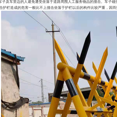
护车子及车里边的人避免遭受坐落于道路周围人工服务物品的撞击。车子碰
击护栏造成的危害一般比不上撞击坐落于护栏以后的构件比较严重，因而