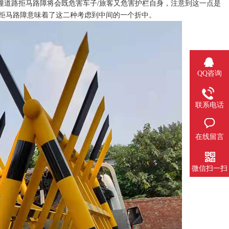
撞道路拒马路障将会既危害车子/旅客又危害护栏自身，注意到这一点是
拒马路障意味着了这二种考虑到中间的一个折中。
QQ咨询
联系电话
在线留言
微信扫一扫