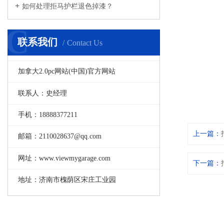
如何处理拒马护栏退色掉漆？
C
联系我们
Contact Us
加拿大2.0pc网站(中国)官方网站
联系人：史经理
手机：18888377211
上一篇：
邮箱：2110028637@qq.com
网址：www.viewmygarage.com
下一篇：
地址：济南市槐荫区宋庄工业园