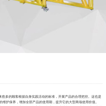
来愈多的顾客根据自身实践活动的标准，开展产品的合理把控。这也是
的维护保养，增加全部产品的使用期，提升它的大型商场使用价值。