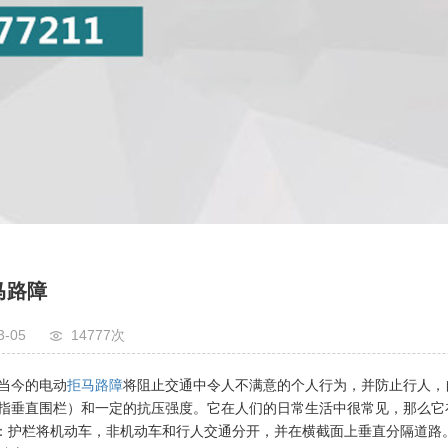
马路障
3-05
14777次
当今的电动
拒马路障
将阻止交通中令人不满意的个人行为，并防止行人，
指垂直围栏）和一定的抗压强度。它在人们的日常生活中很常见，那么它
能：护栏将机动车，非机动车和行人交通分开，并在横截面上垂直分隔道