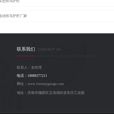
反恐拒马护栏
电动拒马护栏厂家
联系我们
CONTACT US
联系人：史经理
电话：18888377211
网址：www.viewmygarage.com
地址：济南市槐荫区玉清湖街道宋庄工业园