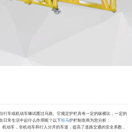
自行车或机动车辆试图过马路。它规定护栏具有一定的纵横比，一定的
在日常生活中起什么作用呢？以下
拒马
护栏制造商为您分析：
路。机动车，非机动车和行人分开的车道，提高了道路交通的安全系数，