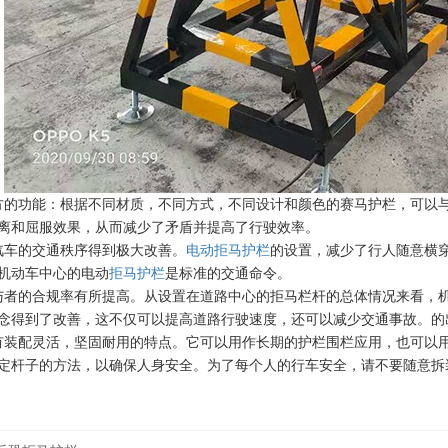
方的功能：根据不同材质，不同方式，不同设计和颜色的赛马护栏，可以
离和屈服效果，从而减少了矛盾并提高了行驶效率。
汽车的交通秩序得到极大改善。
电动拒马护栏
的设置，减少了行人随意横
机动车中心的电动
拒马护栏
是标准的交通命令。
与者的合规率有所提高。从设置在道路中心的拒马栏杆的总体情况来看，
念得到了改善，这不仅可以提高道路行驶速度，还可以减少交通事故。的
有装配灵活，坚固耐用的特点。它可以用作长期的护栏围栏应用，也可以
定杆子的方法，以确保人身安全。为了每个人的行车安全，请不要随意拆