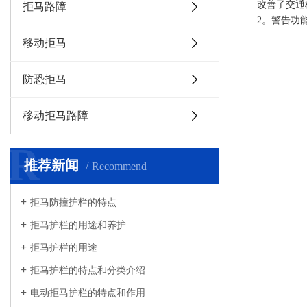
改善了交通
拒马路障
2。警告功
移动拒马
防恐拒马
移动拒马路障
R
推荐新闻
Recommend
拒马防撞护栏的特点
拒马护栏的用途和养护
拒马护栏的用途
拒马护栏的特点和分类介绍
电动拒马护栏的特点和作用