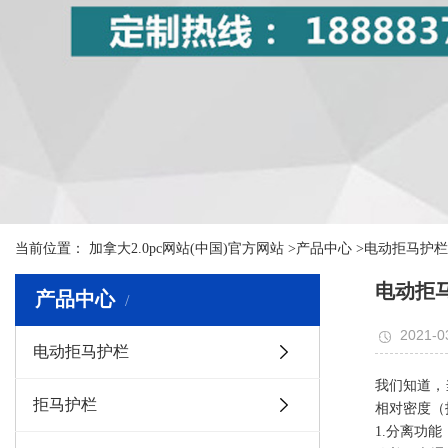
当前位置：
加拿大2.0pc网站(中国)官方网站
>
产品中心
>
电动拒马护栏
电动拒
产品中心
2021-0
电动拒马护栏
我们知道，
拒马护栏
相对密度（
1.分离功