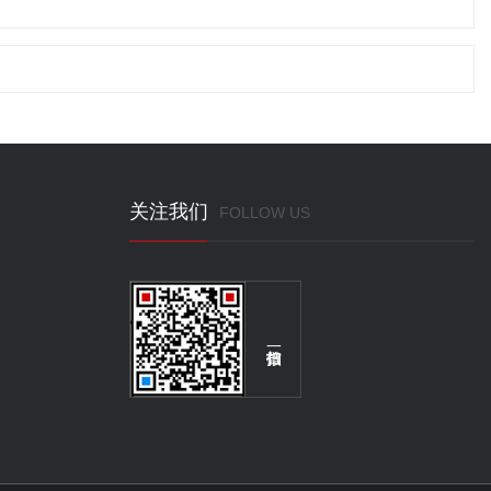
关注我们
FOLLOW US