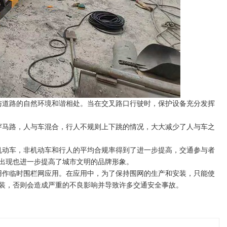
与道路的自然环境和谐相处。当在交叉路口行驶时，保护设备充分发挥
穿马路，人与车混合，行人不规则上下跳的情况，大大减少了人与车之
机动车，非机动车和行人的平均合规率得到了进一步提高，交通参与者
出现也进一步提高了城市文明的品牌形象。
用作临时围栏网应用。在应用中，为了保持围网的生产和安装，只能使
装，否则会造成严重的不良影响并导致许多交通安全事故。