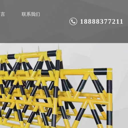
留言
联系我们
18888377211